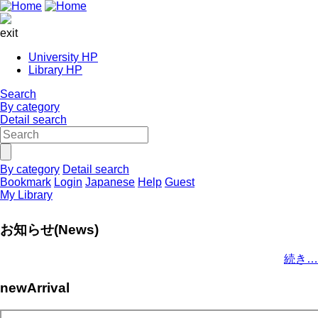
exit
University HP
Library HP
Search
By category
Detail search
By category
Detail search
Bookmark
Login
Japanese
Help
Guest
My Library
お知らせ(News)
続き…
newArrival