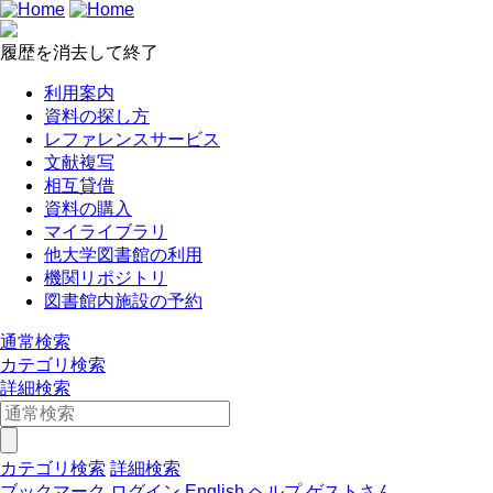
履歴を消去して終了
利用案内
資料の探し方
レファレンスサービス
文献複写
相互貸借
資料の購入
マイライブラリ
他大学図書館の利用
機関リポジトリ
図書館内施設の予約
通常検索
カテゴリ検索
詳細検索
カテゴリ検索
詳細検索
ブックマーク
ログイン
English
ヘルプ
ゲストさん