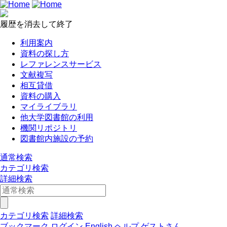
履歴を消去して終了
利用案内
資料の探し方
レファレンスサービス
文献複写
相互貸借
資料の購入
マイライブラリ
他大学図書館の利用
機関リポジトリ
図書館内施設の予約
通常検索
カテゴリ検索
詳細検索
カテゴリ検索
詳細検索
ブックマーク
ログイン
English
ヘルプ
ゲストさん